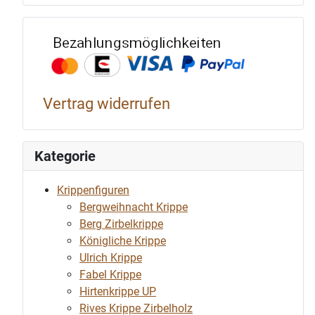
Bezahlun
Vertrag widerrufen
Kategorie
Krippenfiguren
Bergweihnacht Krippe
Berg Zirbelkrippe
Königliche Krippe
Ulrich Krippe
Fabel Krippe
Hirtenkrippe UP
Rives Krippe Zirbelholz