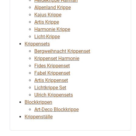
Heidekrippe Hannah
Alpenland Krippe
Kajus Krippe
Artis Krippe
Harmonie Krippe
Licht-Krippe
Krippensets
Bergweihnacht Krippenset
Krippenset Harmonie
Fides Krippenset
Fabel Krippenset
Artis Krippenset
Lichtkrippe Set
Ulrich Krippensets
Blockkrippen
Art-Deco Blockkrippe
Krippenställe